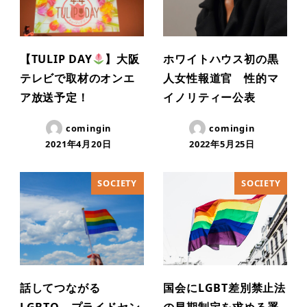
【TULIP DAY
】大阪
ホワイトハウス初の黒
テレビで取材のオンエ
人女性報道官 性的マ
ア放送予定！
イノリティー公表
comingin
comingin
2021年4月20日
2022年5月25日
SOCIETY
SOCIETY
話してつながる
国会にLGBT差別禁止法
LGBTQ プライドセン
の早期制定を求める署