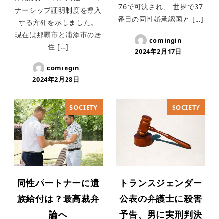
76で可決され、 世界で37
ナーシップ証明制度を導入
番目の同性婚承認国と […]
する方針を示しました。
現在は那覇市と浦添市の居
comingin
住 […]
2024年2月17日
comingin
2024年2月28日
SOCIETY
SOCIETY
同性パートナーに遺
トランスジェンダー
族給付は？最高裁弁
公表の弁護士に殺害
論へ
予告、男に実刑判決