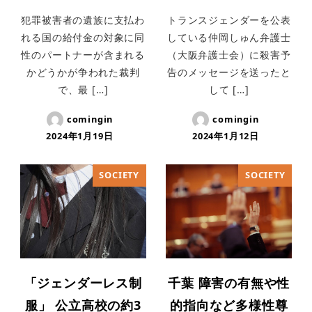
犯罪被害者の遺族に支払わ
トランスジェンダーを公表
れる国の給付金の対象に同
している仲岡しゅん弁護士
性のパートナーが含まれる
（大阪弁護士会）に殺害予
かどうかが争われた裁判
告のメッセージを送ったと
で、最 […]
して […]
comingin
comingin
2024年1月19日
2024年1月12日
SOCIETY
SOCIETY
「ジェンダーレス制
千葉 障害の有無や性
服」 公立高校の約3
的指向など多様性尊