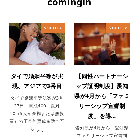
comingin
SOCIETY
SOCIETY
タイで婚姻平等が実
【同性パートナーシ
現、アジアで3番目
ップ証明制度】愛知
県が4月から「ファミ
タイで婚姻平等法案が3月
リーシップ宣誓制
27日、賛成400、反対
10（5人が棄権または無投
度」を導…
票）の圧倒的賛成多数で可
愛知県が4月から「愛知県
決 […]
ファミリーシップ宣誓制