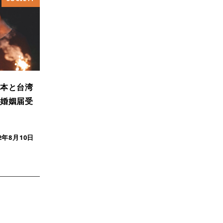
本と台湾
婚姻届受
22年8月10日