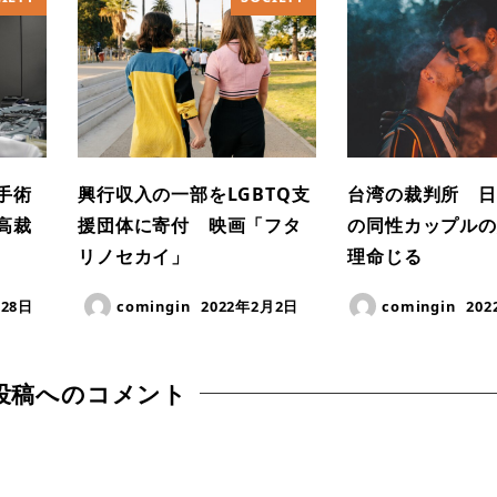
手術
興行収入の一部をLGBTQ支
台湾の裁判所 日
高裁
援団体に寄付 映画「フタ
の同性カップルの
リノセカイ」
理命じる
月28日
comingin
2022年2月2日
comingin
20
投稿へのコメント