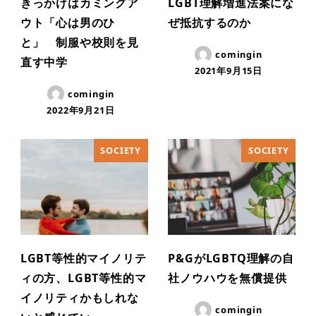
きっかけはカミングア
LGBT理解増進法案にな
ウト「心は男のひ
ぜ抵抗するのか
と」 制服や校則を見
comingin
直す中学
2021年9月15日
comingin
2022年9月21日
SOCIETY
SOCIETY
LGBT等性的マイノリテ
P&GがLGBTQ理解の自
ィの方、LGBT等性的マ
社ノウハウを無償提供
イノリティかもしれな
comingin