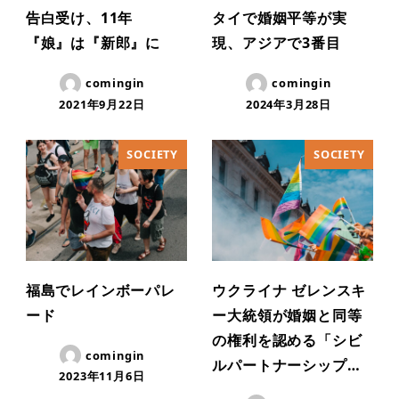
告白受け、11年
タイで婚姻平等が実
『娘』は『新郎』に
現、アジアで3番目
comingin
comingin
2021年9月22日
2024年3月28日
SOCIETY
SOCIETY
福島でレインボーパレ
ウクライナ ゼレンスキ
ード
ー大統領が婚姻と同等
の権利を認める「シビ
comingin
ルパートナーシップ…
2023年11月6日